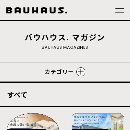
バウハウス. マガジン
B
A
U
H
A
U
S
M
A
G
A
Z
I
N
E
S
カテゴリー
すべて