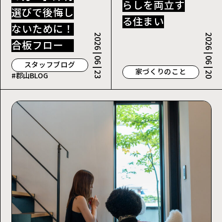
らしを両立す
選びで後悔し
る住まい
ないために！
2026 | 06 | 23
2026 | 06 | 20
合板フローリ
ングと天然無
スタッフブログ
家づくりのこと
#郡山BLOG
垢材の違いを
徹底解説