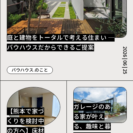
庭と建物をトータルで考える住まい ─
バウハウスだからできるご提案
2026 | 06 | 25
バウハウス.のこと
ガレージのあ
【熊本で家づ
る家が叶え
くりを検討中
る、趣味と暮
の方へ】床材