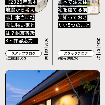
【2026年熊本
熊本で注文住
地震から考え
宅を建てる前
る】本当に地
に知っておき
震に強い家と
たい5つのこと
は？耐震等級
3・許容応力度
2026 | 08 | 06
2026 | 07 | 27
計算を解説
スタッフブログ
スタッフブログ
#広報課BLOG
#広報課BLOG