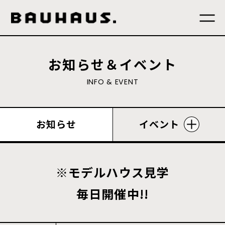
お知らせ＆イベント
I
N
F
O
&
E
V
E
N
T
お知らせ
イベント
※モデルハウス見学
毎日開催中!!