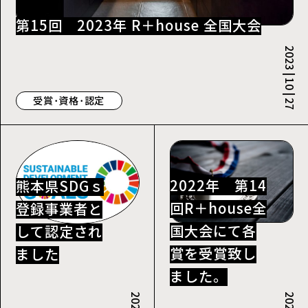
第15回 2023年 R＋house 全国大会
2023 | 10 | 27
受賞･資格･認定
2022年 第14
熊本県SDGｓ
回R＋house全
登録事業者と
国大会にて各
して認定され
賞を受賞致し
ました
ました。