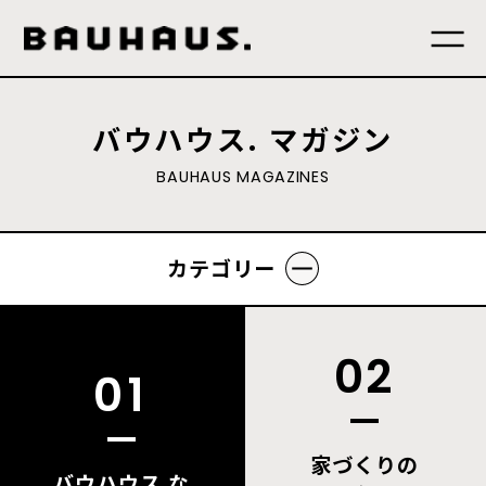
バウハウス. マガジン
B
A
U
H
A
U
S
M
A
G
A
Z
I
N
E
S
カテゴリー
02
01
家づくりの
バウハウス.な