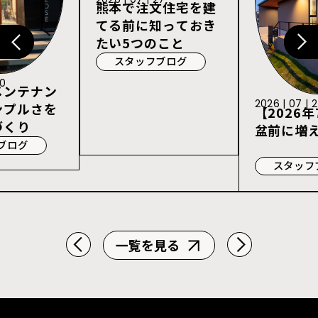
熊本で注文住宅を建
てる前に知っておき
たい5つのこと
スタッフブログ
30
メンテナン
2026 | 07 | 
ンプルさを
【2026年
づくり
盆前に増
ブログ
スタッフ
一覧を見る