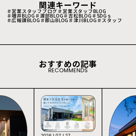
関連キーワード
＃営業スタッフブログ
＃営業スタッフBLOG
＃増井BLOG
＃渡部BLOG
＃吉松BLOG
＃SDGｓ
＃広報課BLOG
＃郡山BLOG
＃津川BLOG
＃スタッフ
おすすめの記事
RECOMMENDS
2026 | 07 | 27