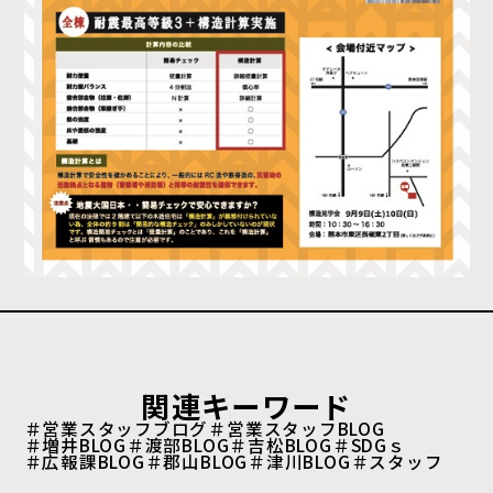
関連キーワード
＃営業スタッフブログ
＃営業スタッフBLOG
＃増井BLOG
＃渡部BLOG
＃吉松BLOG
＃SDGｓ
＃広報課BLOG
＃郡山BLOG
＃津川BLOG
＃スタッフ