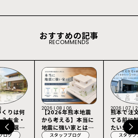
おすすめの記事
RECOMMENDS
9
2026 | 08 | 06
2026 | 07 | 
づくりは何
【2026年熊本地震
熊本で注
る？お金・
から考える】本当に
てる前に
宅会社選び
地震に強い家とは？
たい5つの
耐震等級3・許容応
ブログ
スタッフブログ
スタッフ