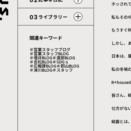
02
ホッされ
03
ライブラリー
私もその中の
もうすぐ
関連キーワード
しかし、
＃営業スタッフブログ
＃営業スタッフBLOG
日本は、
＃増井BLOG
＃渡部BLOG
＃吉松BLOG
＃SDGｓ
＃広報課BLOG
＃郡山BLOG
私の冬場
＃津川BLOG
＃スタッフ
R+hou
皆さん、
仕方がな
結露とは