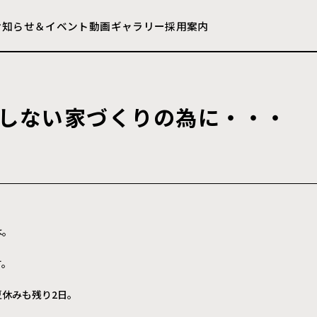
お知らせ＆イベント
動画ギャラリー
採用案内
し
な
い
家
づ
く
り
の
為
に
・
・
・
は。
す。
夏休みも残り2日。