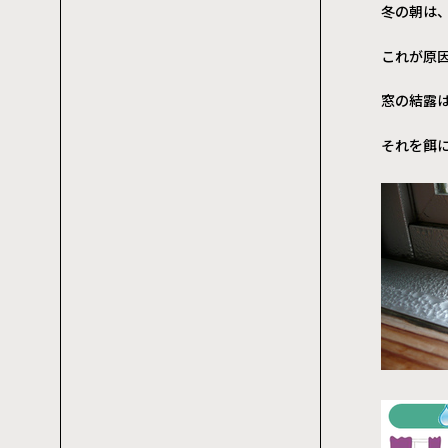
冬の朝は
これが原
窓の結露
それを餌