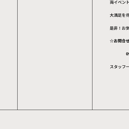
両イベン
大満足を
是非！お気
☆お問合
096-3
スタッフ