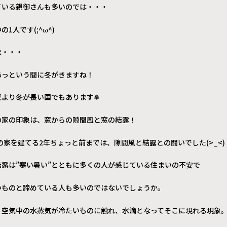
ている親御さんも多いのでは・・・
1人です(;^ω^)
秋・・・
あっという間に冬がきますね！
夏より冬が長い国でもあります❅
の家の印象は、窓からの隙間風と窓の結露！
seの家を建てる2年ちょっと前までは、隙間風と結露との闘いでした(>_<)
結露は”寒い暑い”とともに多くの人が感じている住まいの不安で
いものと諦めている人も多いのではないでしょうか。
、空気中の水蒸気が冷たいものに触れ、水滴となってそこに現れる現象