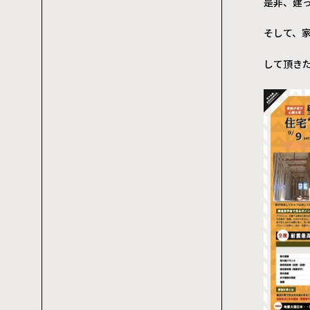
是非、建
そして、
して頂き