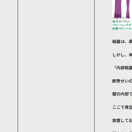
結露は、
しかし、
「内部結
断熱せい
壁の内部
ここで発
放置してお