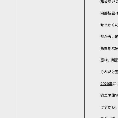
知らない
内部結露
せっかく
だから、
高性能な家
窓は、断
それだけ
2020年
に
省エネ住
ですから、