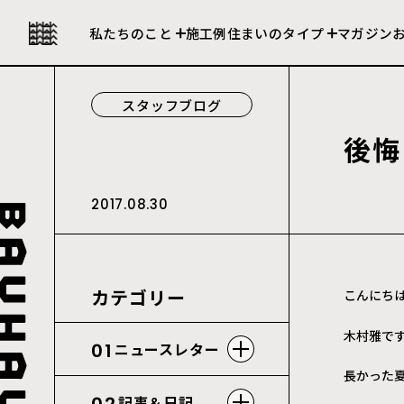
私たちの強み
セレクト住宅
私たちのこと
施工例
住まいのタイプ
マガジン
会社について
建売住宅
スタッフブログ
後
悔
2017.08.30
カテゴリー
こんにち
木村雅で
01
ニュースレター
長かった
記事＆日記