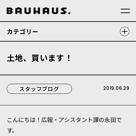
カテゴリー
土
地
、
買
い
ま
す
！
スタッフブログ
2019.06.29
こんにちは！広報・アシスタント課の永田で
す。