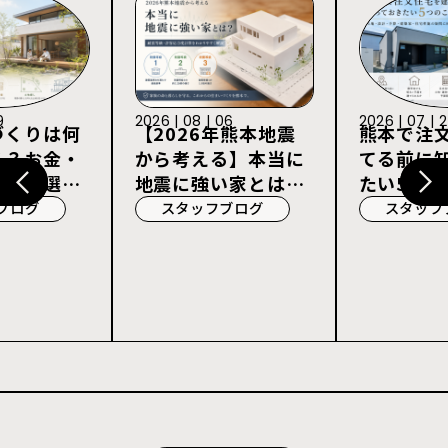
9
2026 | 08 | 06
2026 | 07 | 
づくりは何
【2026年熊本地震
熊本で注
る？お金・
から考える】本当に
てる前に
宅会社選び
地震に強い家とは？
たい5つの
耐震等級3・許容応
ブログ
スタッフブログ
スタッフ
力度計算を解説