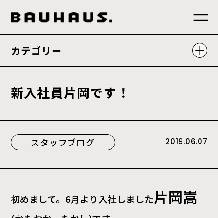
カテゴリー
新
入
社
員
片
岡
で
す
！
スタッフブログ
2019.06.07
片岡嵩
初めまして。
6
月より入社しました