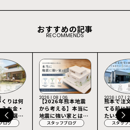
おすすめの記事
RECOMMENDS
9
2026 | 08 | 06
2026 | 07 | 
づくりは何
【2026年熊本地震
熊本で注
る？お金・
から考える】本当に
てる前に
宅会社選び
地震に強い家とは？
たい5つの
耐震等級3・許容応
ブログ
スタッフブログ
スタッフ
力度計算を解説