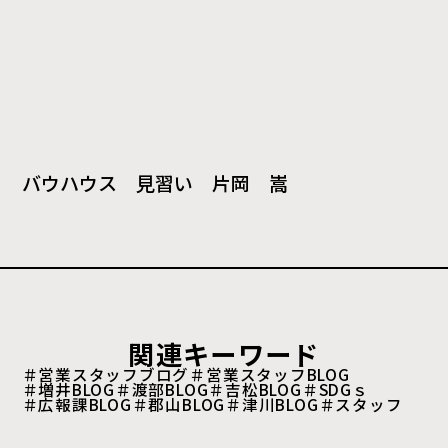
バウハウス 見習い 片岡 嵩
関連キーワード
＃営業スタッフブログ
＃営業スタッフBLOG
＃増井BLOG
＃渡部BLOG
＃吉松BLOG
＃SDGｓ
＃広報課BLOG
＃郡山BLOG
＃津川BLOG
＃スタッフ