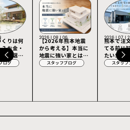
9
2026 | 08 | 06
2026 | 07 | 
づくりは何
【2026年熊本地震
熊本で注
る？お金・
から考える】本当に
てる前に
宅会社選び
地震に強い家とは？
たい5つの
耐震等級3・許容応
ブログ
スタッフブログ
スタッフ
力度計算を解説