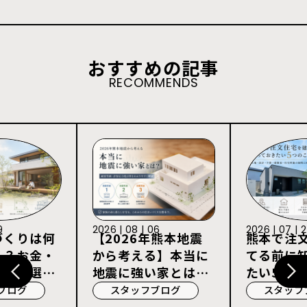
おすすめの記事
RECOMMENDS
9
2026 | 08 | 06
2026 | 07 | 
づくりは何
【2026年熊本地震
熊本で注
る？お金・
から考える】本当に
てる前に
宅会社選び
地震に強い家とは？
たい5つの
耐震等級3・許容応
ブログ
スタッフブログ
スタッフ
力度計算を解説