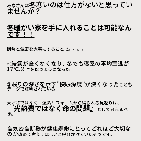
冬寒いのは仕方がないと思ってい
みなさんは
ませんか？
冬暖かい家を手に入れることは可能なん
です！！
断熱と気密を大事にすることで。。。。
結露が全くなくなり
冬でも寝室の平均室温が
①
、
17℃以上
を保つようになった
眠りの深さを示す”快眠深度”が深くなった
②
ことも
データで証明されている
大げさではなく、温熱リフォームから得られる見返りは、
『
光熱費ではなく命の問題』
として考えるべ
き。
高気密高断熱が健康寿命にとってどれほど大切な
のか
改めて考えてほしいと呼びかけていたそうです。