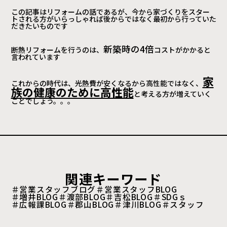
この記事はリフォームの話であるが、今から家づくりをスター
トされる方がいらっしゃれば後からではなく最初から行っていた
だきたいものです
新築時の4倍
断熱リフォームを行うのは、
コストがかかると
言われています
家
これからの時代は、光熱費が安くなるから高性能ではなく、
族の健康のために高性能
と考える方が増えていく
ことでしょう。。。
関連キーワード
＃営業スタッフブログ
＃営業スタッフBLOG
＃増井BLOG
＃渡部BLOG
＃吉松BLOG
＃SDGｓ
＃広報課BLOG
＃郡山BLOG
＃津川BLOG
＃スタッフ