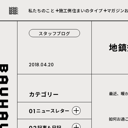
私たちの強み
セレクト住宅
私たちのこと
施工例
住まいのタイプ
マガジン
会社について
建売住宅
スタッフブログ
地
鎮
2018.04.20
カテゴリー
最近、暖
01
ニュースレター
如何お過
記事＆日記