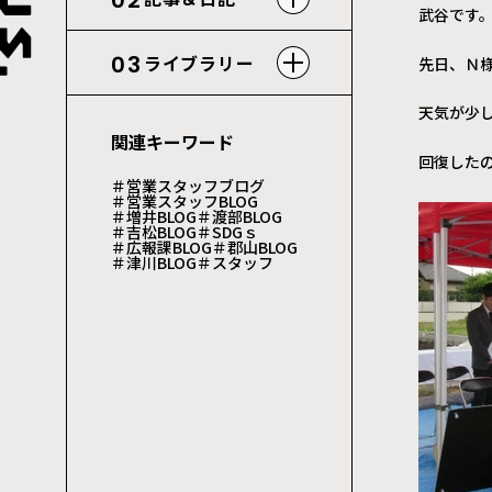
02
武谷です
03
ライブラリー
先日、Ｎ
天気が少
関連キーワード
回復した
＃営業スタッフブログ
＃営業スタッフBLOG
＃増井BLOG
＃渡部BLOG
＃吉松BLOG
＃SDGｓ
＃広報課BLOG
＃郡山BLOG
＃津川BLOG
＃スタッフ