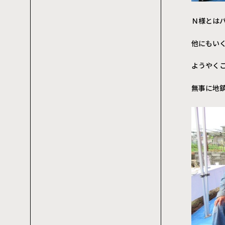
Ｎ様とは
他にもい
ようやく
無事に地