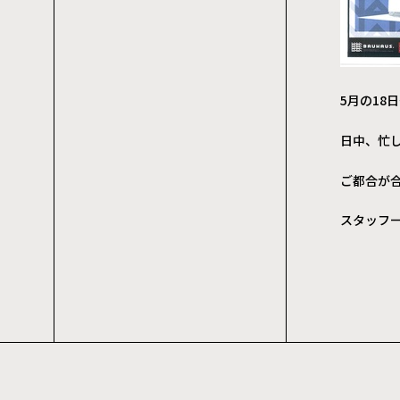
5月の18
日中、忙
ご都合が
スタッフ