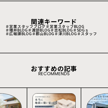
関連キーワード
＃営業スタッフブログ
＃営業スタッフBLOG
＃増井BLOG
＃渡部BLOG
＃吉松BLOG
＃SDGｓ
＃広報課BLOG
＃郡山BLOG
＃津川BLOG
＃スタッフ
おすすめの記事
RECOMMENDS