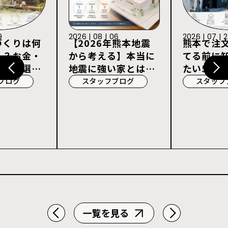
9
2026 | 08 | 06
2026 | 07 | 
づくりは何
【2026年熊本地震
熊本で注
る？お金・
から考える】本当に
てる前に
宅会社選び
地震に強い家とは？
たい5つの
耐震等級3・許容応
ブログ
スタッフブログ
スタッフ
力度計算を解説
一覧を見る