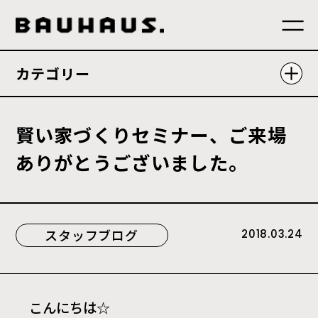
カテゴリー
賢
い
家
づ
く
り
セ
ミ
ナ
ー
、
ご
来
場
あ
り
が
と
う
ご
ざ
い
ま
し
た
。
スタッフブログ
2018.03.24
こんにちは☆