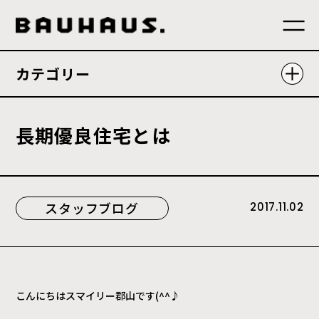
カテゴリー
長
期
優
良
住
宅
と
は
スタッフブログ
2017.11.02
こんにちはスマイリー郡山です(^^♪