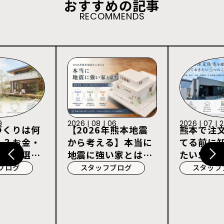
おすすめの記事
RECOMMENDS
9
2026 | 08 | 06
2026 | 07 | 
づくりは何
【2026年熊本地震
熊本で注
る？お金・
から考える】本当に
てる前に
宅会社選び
地震に強い家とは？
たい5つの
耐震等級3・許容応
ブログ
スタッフブログ
スタッフ
力度計算を解説