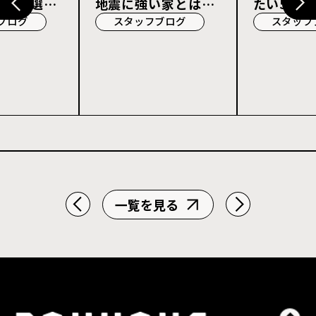
宅会社選び
地震に強い家とは？
たい5つの
耐震等級3・許容応
ブログ
スタッフブログ
スタッフ
力度計算を解説
一覧を見る