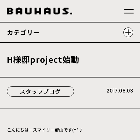
カテゴリー
H
様
邸
p
r
o
j
e
c
t
始
動
スタッフブログ
2017.08.03
こんにちはースマイリー郡山です(^^♪