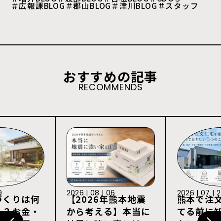
＃広報課BLOG
＃郡山BLOG
＃津川BLOG
＃スタッフ
おすすめの記事
RECOMMENDS
9
2026 | 08 | 06
2026 | 07 | 
づくりは何
【2026年熊本地震
熊本で注
る？お金・
から考える】本当に
てる前に