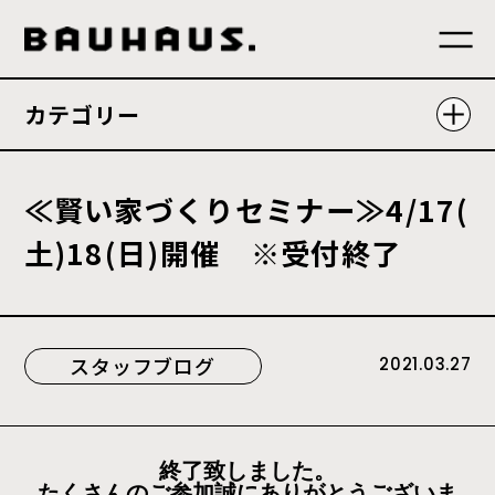
カテゴリー
≪
賢
い
家
づ
く
り
セ
ミ
ナ
ー
≫
4
/
1
7
(
土
)
1
8
(
日
)
開
催
※
受
付
終
了
スタッフブログ
2021.03.27
終了致しました。
たくさんのご参加誠にありがとうございま