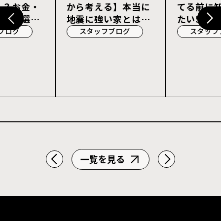
る？お金・
から考える】本当に
てる前に
宅会社選び
地震に強い家とは？
たい5つの
耐震等級3・許容応
ブログ
スタッフブログ
スタッフ
力度計算を解説
一覧を見る