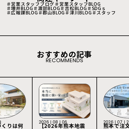
＃営業スタッフブログ
＃営業スタッフBLOG
＃増井BLOG
＃渡部BLOG
＃吉松BLOG
＃SDGｓ
＃広報課BLOG
＃郡山BLOG
＃津川BLOG
＃スタッフ
おすすめの記事
RECOMMENDS
9
2026 | 08 | 06
2026 | 07 | 
づくりは何
【2026年熊本地震
熊本で注