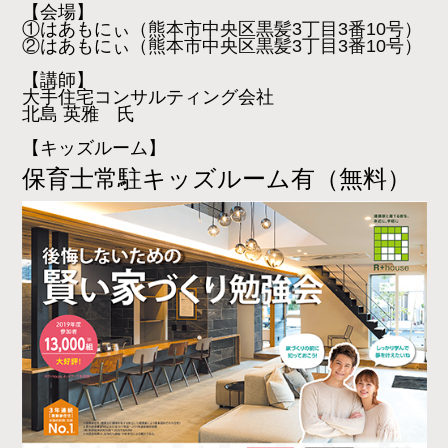
【会場】
①はあもにぃ
（熊本市中央区黒髪3丁目3番10号）
②
はあもにぃ
（熊本市中央区黒髪3丁目3番10号）
【講師】
大手住宅コンサルティング会社
北島 英雅 氏
【キッズルーム】
保育士常
駐キッズルーム有（無料）