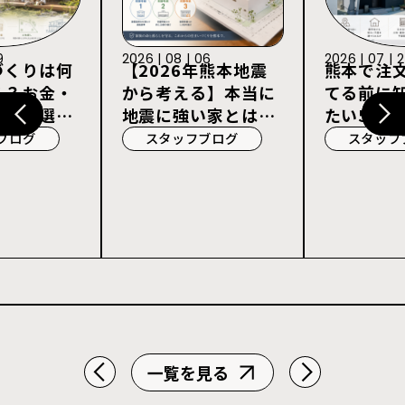
9
2026 | 08 | 06
2026 | 07 | 
づくりは何
【2026年熊本地震
熊本で注
る？お金・
から考える】本当に
てる前に
宅会社選び
地震に強い家とは？
たい5つの
耐震等級3・許容応
ブログ
スタッフブログ
スタッフ
力度計算を解説
一覧を見る