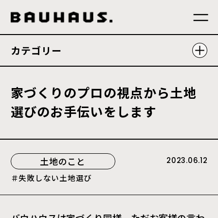
カテゴリー
家
づ
く
り
の
プ
ロ
の
視
点
か
ら
土
地
選
び
の
お
手
伝
い
を
し
ま
す
土地のこと
2023.06.12
失敗しない土地選び