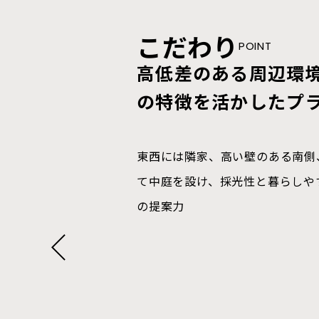
こだわり
こだわり
こだわり
こだわり
こだわり
こだわり
POINT
POINT
POINT
POINT
POINT
POINT
高低差のある周辺環
玄関からリビングが
家事楽を叶えた、家
生活基盤を1階にま
裏動線を確保し、玄
バウハウス．の家づ
の特徴を活かしたプ
開放感のある空間
させる
すること
建築家+性能+施工品
キッチンからランドリーまで直線
中庭を中心にして、季節による光
干す場所・収納場所を一カ所にま
置し、寝室、セカンドリビング、
東西には隣家、高い壁のある南側
玄関から入り、中庭の横を通って
買い物から帰り、シューズクロー
ンをかける場所も確保しました。
ット、メインのLDKと回遊性を
て中庭を設け、採光性と暮らしや
ビングへ向かえる配置。プライバ
ッチン収納へ向かうことができま
バウハウス．全棟標準仕様
す。
の提案力
した開放的なLDKは、キッチン
ート、趣味の用品などもまとめて
高断熱/高気密/高耐震・高耐久/
TVを見ることができる居心地の
がちな玄関もすっきりさせます。
ータルプロデュース/パッシブデザ
省令準耐火