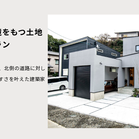
境をもつ土地
見えないが、
事動線
とめた部屋配置
関をすっきり
くりでお約束
ラン
質
で移動でき、洗濯、
を取り入れる窓を配
とめてさらにアイロ
ファミリークローゼ
、北側の道路に対し
生活の中心となるリ
クを通ってすぐにキ
しっかり確保していま
すさを叶えた建築家
シーをしっかり確保
す。玄関には靴やコ
からもソファーからも
収納でき、散らかり
長期優良住宅認定/ト
良い空間です。
イン/2次防水検査/