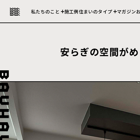
私たちの強み
セレクト住宅
私たちのこと
施工例
住まいのタイプ
マガジン
会社について
建売住宅
安らぎの空間がめ