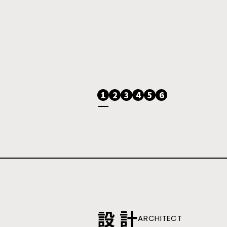
1
2
3
4
5
6
設 計
ARCHITECT