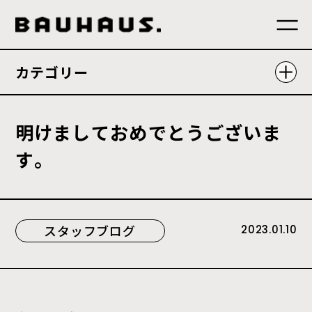
カテゴリー
明
け
ま
し
て
お
め
で
と
う
ご
ざ
い
ま
す
。
スタッフブログ
2023.01.10