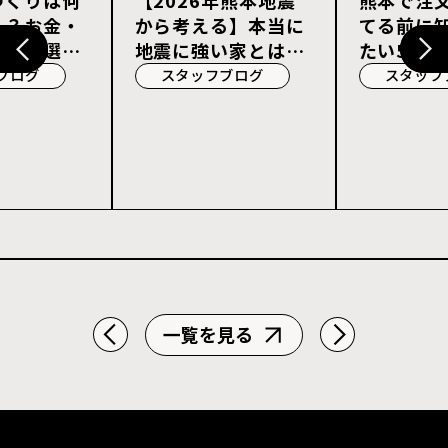
る？お金・
から考える】本当に
てる前に
宅会社選び
地震に強い家とは？
たい5つの
耐震等級3・許容応
ブログ
スタッフブログ
スタッフ
力度計算を解説
一覧を見る