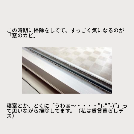
この時期に掃除をしてて、すっごく気になるのが
「窓のカビ」
寝室とか、とくに「うわぁ～・・・・”(-“”-)”」っ
て思いながら掃除してます。（私は賃貸暮らしデ
ス）