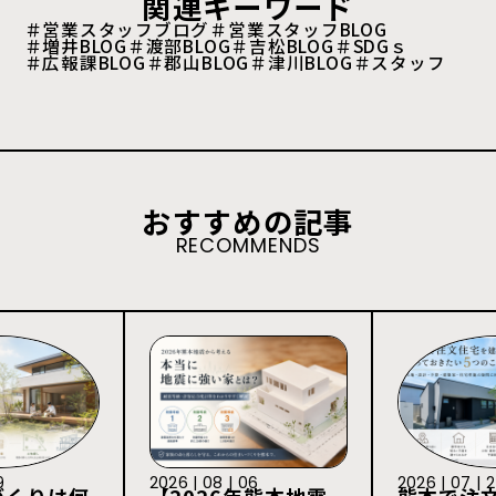
関連キーワード
＃営業スタッフブログ
＃営業スタッフBLOG
＃増井BLOG
＃渡部BLOG
＃吉松BLOG
＃SDGｓ
＃広報課BLOG
＃郡山BLOG
＃津川BLOG
＃スタッフ
おすすめの記事
RECOMMENDS
9
2026 | 08 | 06
2026 | 07 | 
づくりは何
【2026年熊本地震
熊本で注