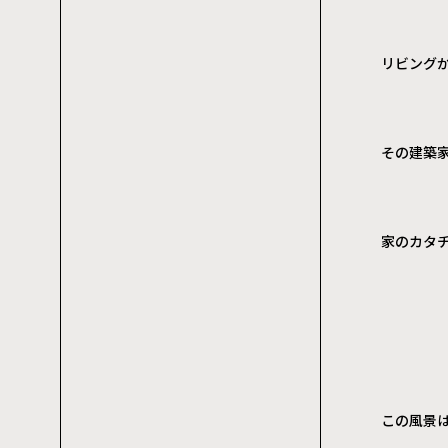
リビング
その建築
家のカタ
この風景