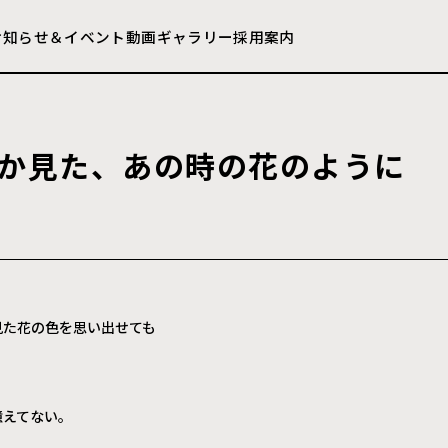
お知らせ＆イベント
動画ギャラリー
採用案内
か
見
た
、
あ
の
時
の
花
の
よ
う
に
見た花の色を思い出せても
憶えてない。