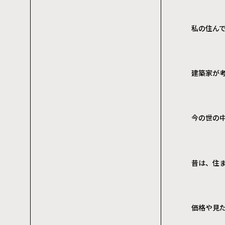
私の住ん
建築家が
今の世の
昔は、住
価格や見