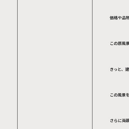
価格や品
この原風
きっと、
この風景
さらに両