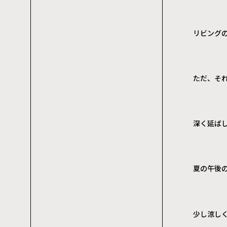
リビング
ただ、そ
深く延ば
夏の午後
少し涼し