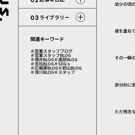
02
幼少の頃
03
ライブラリー
歳を重ね
関連キーワード
＃営業スタッフブログ
＃営業スタッフBLOG
その一瞬
＃増井BLOG
＃渡部BLOG
＃吉松BLOG
＃SDGｓ
＃広報課BLOG
＃郡山BLOG
＃津川BLOG
＃スタッフ
部分的に
ただ残念