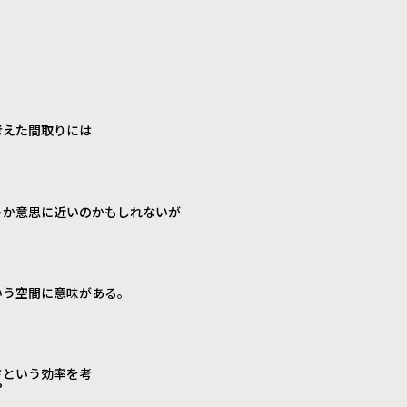
考えた間取りには
うか意思に近いのかもしれないが
いう空間に意味がある。
さという効率を考
や