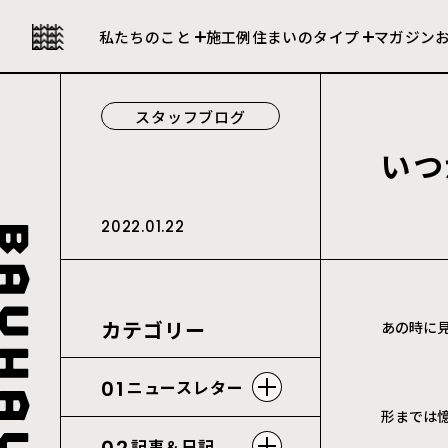
私たちの強み
セレクト住宅
私たちのこと
施工例
住まいのタイプ
マガジン
会社について
建売住宅
スタッフブログ
い
つ
2022.01.22
カテゴリー
あの時に
01
ニュースレター
形までは
記事＆日記