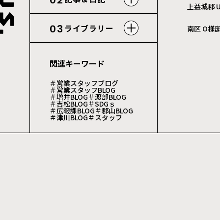
02
上益城郡 
03
ライブラリー
南区 O様
関連キーワード
＃営業スタッフブログ
＃営業スタッフBLOG
＃増井BLOG
＃渡部BLOG
＃吉松BLOG
＃SDGｓ
＃広報課BLOG
＃郡山BLOG
＃津川BLOG
＃スタッフ