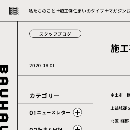
私たちの強み
セレクト住宅
私たちのこと
施工例
住まいのタイプ
マガジン
会社について
建売住宅
スタッフブログ
施
工
2020.09.01
カテゴリー
宇土市 T
上益城郡 
01
ニュースレター
北区 I様邸
記事＆日記