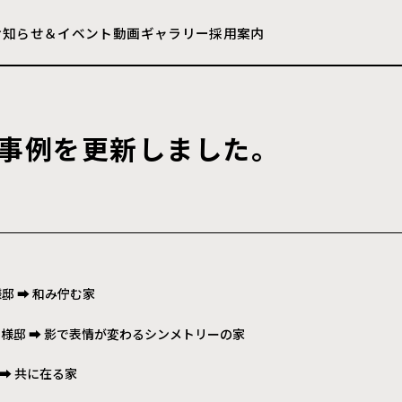
お知らせ＆イベント
動画ギャラリー
採用案内
事
例
を
更
新
し
ま
し
た
。
様邸 ➡
和み佇む家
S様邸 ➡
影で表情が変わるシンメトリーの家
 ➡
共に在る家