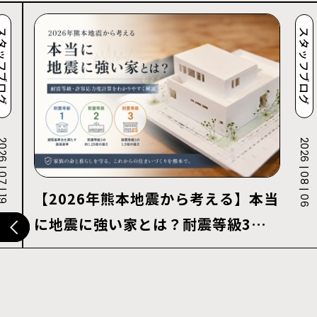
ッフブログ
スタッフブログ
 | 07 | 19
2026 | 08 | 06
【2026年熊本地震から考える】本当
に地震に強い家とは？耐震等級3・
許容応力度計算を解説