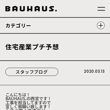
カテゴリー
住
宅
産
業
プ
チ
予
想
スタッフブログ
2020.03.13
こん
にちは！
BAUHAUS.
の西宮です！
工
事を担当してますので
宜しく御願い致します！