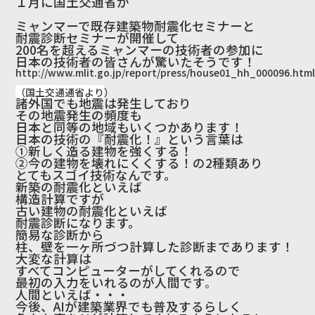
１月に国土交通省が
ミャンマーで既存建築物耐震化セミナーと
耐震診断セミナーが開催して
200名を超えるミャンマーの技術者の参加に
日本の技術者の皆さんが驚いたそうです！
http://www.mlit.go.jp/report/press/house01_hh_000096.html
（国土交通通省より
）
諸外国でも地震は発生しており
その地震発生の頻度も
日本と同等の地域もいくつかあります！
日本の技術の『耐震化！』という言葉は
①新しく造る建物を強くする！
②今の建物を壊れにくくする！の2種類あり
とてもスゴイ技術なんです。
新築の耐震化といえば
構造計算ですが
古い建物の耐震化といえば
耐震診断になります。
簡易な診断から
柱、壁を一ヶ所づつ計算した診断まであります！
大変な計算は
すべてコンピューターがしてくれるので
最初の入力をいれるのが人間です
。
人間といえば・・・
今後、AIが建築業界でも普及するらしく