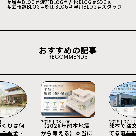
＃増井BLOG
＃渡部BLOG
＃吉松BLOG
＃SDGｓ
＃広報課BLOG
＃郡山BLOG
＃津川BLOG
＃スタッフ
おすすめの記事
RECOMMENDS
9
2026 | 08 | 06
2026 | 07 | 
づくりは何
【2026年熊本地震
熊本で注
る？お金・
から考える】本当に
てる前に