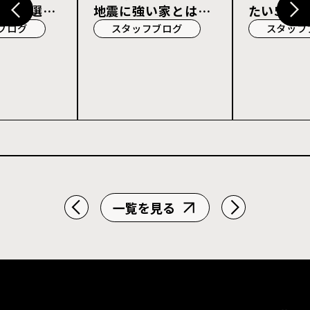
宅会社選び
地震に強い家とは？
たい5つの
耐震等級3・許容応
ブログ
スタッフブログ
スタッフ
力度計算を解説
一覧を見る