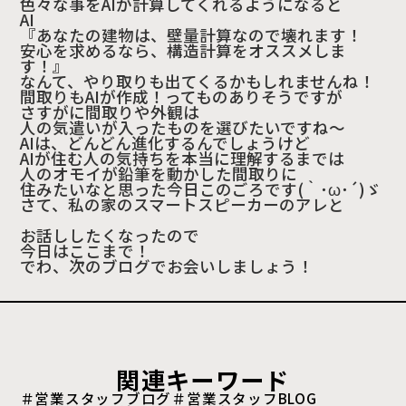
色々な事をAIが計算してくれるようになると
AI
『あなたの建物は、壁量計算なので壊れます！
安心を求めるなら、構造計算をオススメしま
す！』
なんて、やり取りも出てくるかもしれませんね！
間取りもAIが作成！ってものありそうですが
さすがに間取りや外観は
人の気遣いが入ったものを選びたいですね～
AIは、どんどん進化するんでしょうけど
AIが住む人の気持ちを本当に理解するまでは
人のオモイが鉛筆を動かした間取りに
住みたいなと思った今日このごろです(｀･ω･´)ゞ
さて、私の家のスマートスピーカーのアレと
お話ししたくなったので
今日はここまで！
でわ、次のブログでお会いしましょう！
関連キーワード
＃営業スタッフブログ
＃営業スタッフBLOG