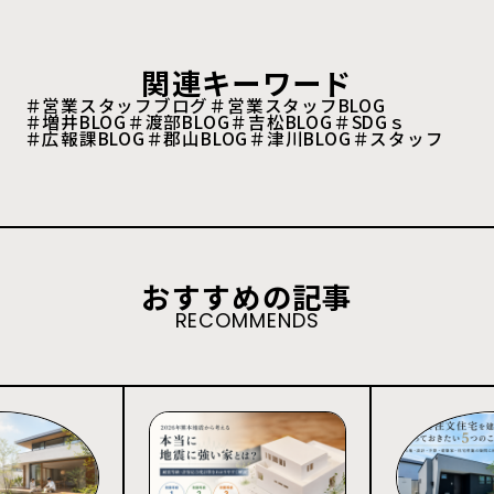
関連キーワード
＃営業スタッフブログ
＃営業スタッフBLOG
＃増井BLOG
＃渡部BLOG
＃吉松BLOG
＃SDGｓ
＃広報課BLOG
＃郡山BLOG
＃津川BLOG
＃スタッフ
おすすめの記事
RECOMMENDS