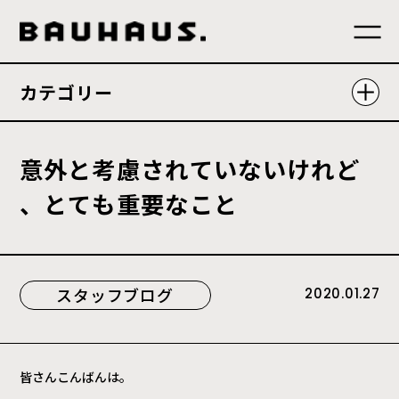
カテゴリー
意
外
と
考
慮
さ
れ
て
い
な
い
け
れ
ど
、
と
て
も
重
要
な
こ
と
スタッフブログ
2020.01.27
皆さんこんばんは。