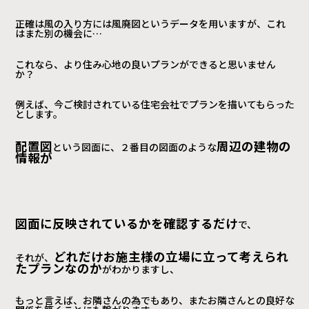
正確は風の入り方には風廃図というデータを用いますが、これ
はまた別の機会に…
これなら、より住み心地の良いプランができると思いません
か？
例えば、今ご検討されている住宅会社でプランを描いてもらった
とします。
配置図
周辺の建物の
という図面に、２番目の図面のような
情報が
図面に
反映されているかを確認するだけ
で、
どれだけお施主様の立場に立って考えられ
それが、
た
プランなのか
がわかりますし、
もっと言えば、お隣さんの為でもあり、また
お隣さんとの良好な