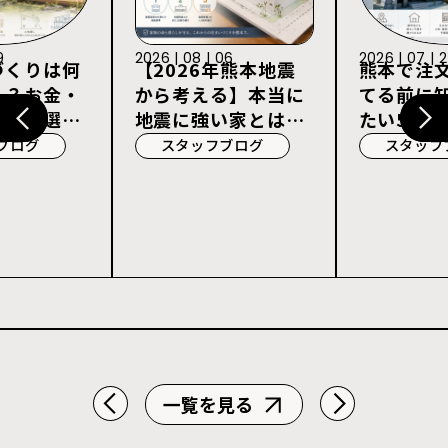
9
2026 | 08 | 06
2026 | 07 | 
づくりは何
【2026年熊本地震
熊本で注
る？お金・
から考える】本当に
てる前に
宅会社選び
地震に強い家とは？
たい5つの
耐震等級3・許容応
ブログ
スタッフブログ
スタッフ
力度計算を解説
一覧を見る