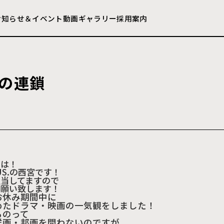
お知らせ＆イベント
動画ギャラリー
採用案内
の
連
鎖
ちは！
S.
の西宮です！
担当してますので
御願い致します！
お休み期間中に
めたドラマ・映画の一気観をしました！
るのって
洋画・邦画を問わないのですが