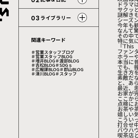
02
ドラマ
サクッ
謎解き
03
ライブラリー
シーズ
今年も
なんて
その中
関連キーワード
特に気
『This
ファン
＃営業スタッフブログ
ホラー
＃営業スタッフBLOG
＃増井BLOG
＃渡部BLOG
本当に
＃吉松BLOG
＃SDGｓ
でも、
＃広報課BLOG
＃郡山BLOG
生き方
＃津川BLOG
＃スタッフ
素敵だ
と、あ
最近、
お家が
ここか
点検に
お茶や
嬉しい
こうい
打合せ
バウハ
喫茶店