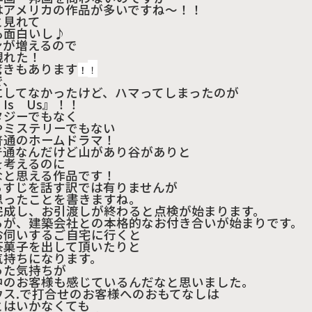
はアメリカの作品が多いですね～
！！
と見れて
も面白いし
♪
ンが増えるので
観れた！
驚きもあります
！
！
で、
にしてなかったけど、ハマってしまったのが
 Is Us』！！
タジーでもなく
やミステリーでもない
普通のホームドラマ！
普通なんだけど山があり谷がありと
を考えるのに
なと思える作品です！
らすじを話す訳では有りませんが
思ったことを書きますね。
完成し、お引渡しが終わると点検が始まります。
らが、建築会社との本格的なお付き合いが始まりです。
お伺いするご自宅に行くと
茶菓子を出して頂いたりと
気持ちになります。
った気持ちが
中のお客様も感じているんだなと思いました。
ウス.で打合せのお客様へのおもてなしは
とはいかなくても