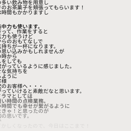
の多い飲み物を用意し
リのお茶菓子を頬張ってもらいます！
は時間もかかりますし
集中力も使います。
行って、作業をすると
気力も使うけど
からのおもてなしで
気持ちが一杯になります。
の思い込みかもしれませんが
の時から
しをしても
繋がっているように感じました。
せな気持ちを
るように
客様
次のお客様へ・・・
がっていけると素敵だなと思います。
ドラマとしては
短い時間の点検業務。
い時間でも幸せが繋がるように
なきゃ！と思ったのが
初の思いです。
か
ずかしくなったので、今日はここまで！
次のブログでお会いしましょう！