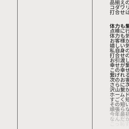
品揃え
コダワ
打合せ
体力も
点検に
体力も
お客様
嬉しい
私自身
打合せ
お引渡
幸せが
この幸
繋げれ
次のお
さらに
沢山繋
ホーム
すごく
その短
頑張ら
今年最
なんだ
こっ恥
でわ、