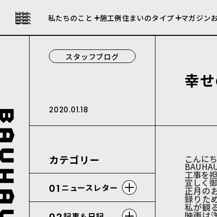
私たちの強み
セレクト住宅
私たちのこと
施工例
住まいのタイプ
マガジン
会社について
建売住宅
スタッフブログ
幸
せ
2020.01.18
カテゴリー
こん
に
BAUHAU
工
事を
宜しく
01
ニュースレター
正月の
録りた
私が観
映画は
記事＆日記