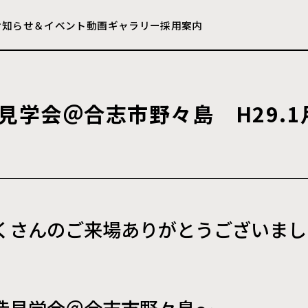
お知らせ＆イベント
動画ギャラリー
採用案内
見
学
会
＠
合
志
市
野
々
島
H
2
9
.
1
くさんのご来場ありがとうございまし