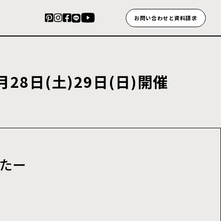
お問い合わせと資料請求
月
2
8
日
(
土
)
2
9
日
(
日
)
開
催
たー