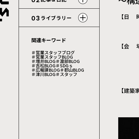
～構
02
【日 時
03
ライブラリー
10：
関連キーワード
【会 
＃営業スタッフブログ
＃営業スタッフBLOG
※詳
＃増井BLOG
＃渡部BLOG
＃吉松BLOG
＃SDGｓ
＃広報課BLOG
＃郡山BLOG
＃津川BLOG
＃スタッフ
【建築家
い