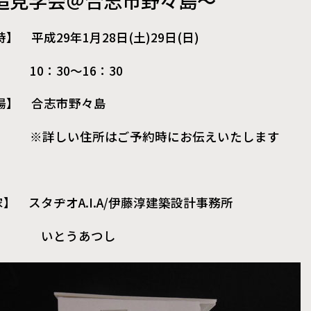
造見学会＠合志市野々島～
】 平成29年1月28日(土)29日(日)
30～16：30
場】 合志市野々島
しい住所はご予約時にお伝えいたします
】 スタヂオA.I.A/伊藤淳建築設計事務所
とうあつし