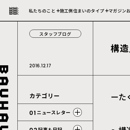
私たちの強み
セレクト住宅
私たちのこと
施工例
住まいのタイプ
マガジン
会社について
建売住宅
スタッフブログ
構
造
2016.12.17
ーた
カテゴリー
01
ニュースレター
記事＆日記