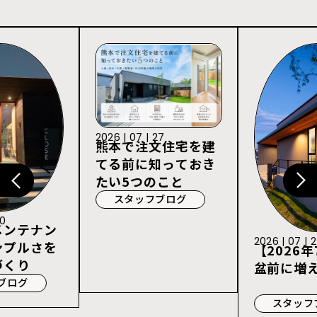
2026 | 07 | 27
熊本で注文住宅を建
てる前に知っておき
たい5つのこと
スタッフブログ
30
メンテナン
2026 | 07 | 
ンプルさを
【2026年
づくり
盆前に増
ブログ
スタッフ