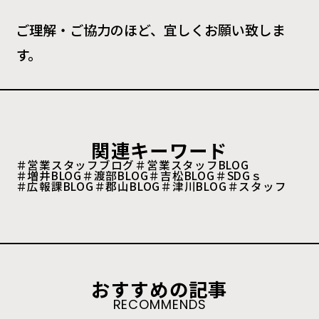
ご理解・ご協力のほど、宜しくお願い致しま
す。
関連キーワード
＃営業スタッフブログ
＃営業スタッフBLOG
＃増井BLOG
＃渡部BLOG
＃吉松BLOG
＃SDGｓ
＃広報課BLOG
＃郡山BLOG
＃津川BLOG
＃スタッフ
おすすめの記事
RECOMMENDS