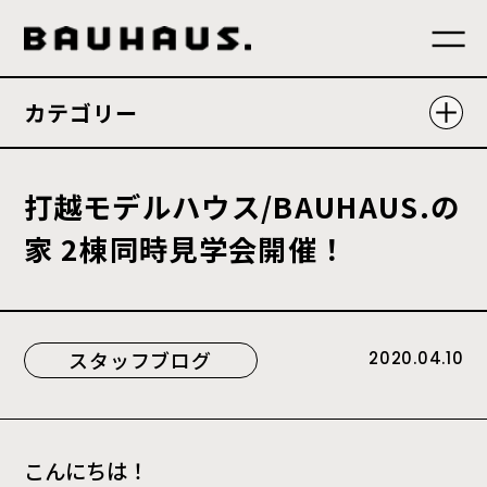
カテゴリー
打
越
モ
デ
ル
ハ
ウ
ス
/
B
A
U
H
A
U
S
.
の
家
2
棟
同
時
見
学
会
開
催
！
スタッフブログ
2020.04.10
こんにちは！