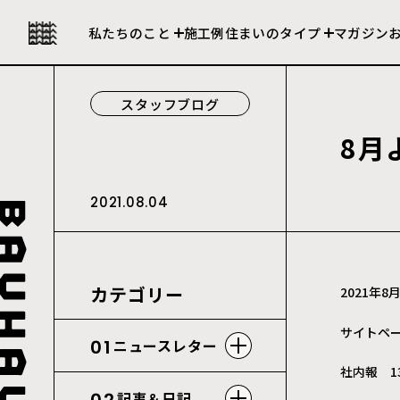
私たちの強み
セレクト住宅
私たちのこと
施工例
住まいのタイプ
マガジン
会社について
建売住宅
スタッフブログ
8
月
2021.08.04
カテゴリー
2021年
サイトペ
01
ニュースレター
社内報 1
記事＆日記