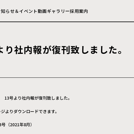
お知らせ＆イベント
動画ギャラリー
採用案内
よ
り
社
内
報
が
復
刊
致
し
ま
し
た
。
8月 13号より社内報が復刊致しました。
ージよりダウンロードできます。
3号（2021年8月）