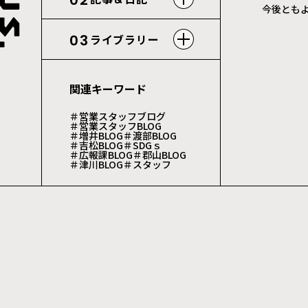
02
今後とも
03
ライブラリー
関連キーワード
＃営業スタッフブログ
＃営業スタッフBLOG
＃増井BLOG
＃渡部BLOG
＃吉松BLOG
＃SDGｓ
＃広報課BLOG
＃郡山BLOG
＃津川BLOG
＃スタッフ