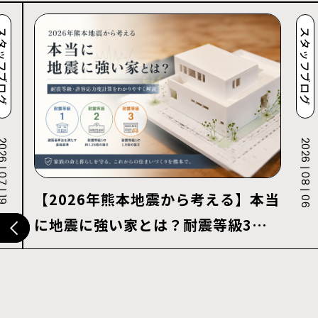
ッフブログ
スタッフブログ
 | 07 | 19
2026 | 08 | 06
【2026年熊本地震から考える】本当
に地震に強い家とは？耐震等級3・
許容応力度計算を解説