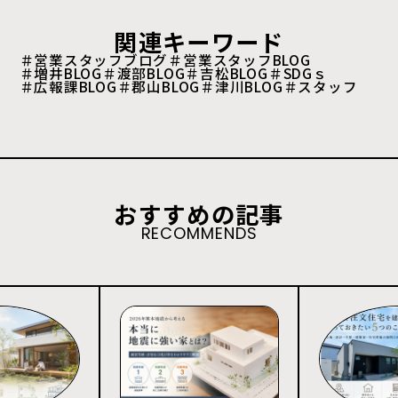
関連キーワード
＃営業スタッフブログ
＃営業スタッフBLOG
＃増井BLOG
＃渡部BLOG
＃吉松BLOG
＃SDGｓ
＃広報課BLOG
＃郡山BLOG
＃津川BLOG
＃スタッフ
おすすめの記事
RECOMMENDS