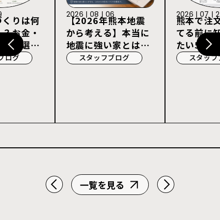
9
2026 | 08 | 06
2026 | 07 | 
づくりは何
【2026年熊本地震
熊本で注
る？お金・
から考える】本当に
てる前に
宅会社選び
地震に強い家とは？
たい5つの
耐震等級3・許容応
ブログ
スタッフブログ
スタッフ
力度計算を解説
一覧を見る