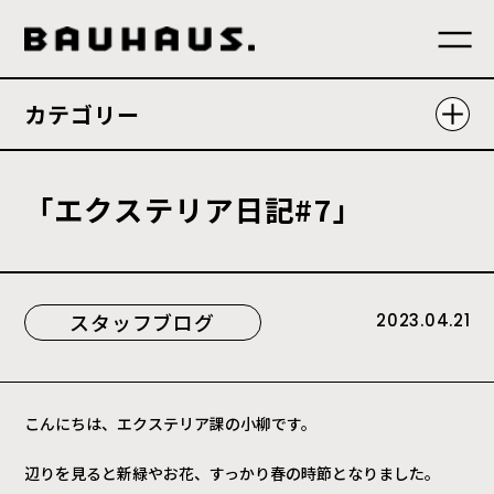
カテゴリー
「
エ
ク
ス
テ
リ
ア
日
記
#
7
」
スタッフブログ
2023.04.21
こんにちは、エクステリア課の小柳です。
辺りを見ると新緑やお花、すっかり春の時節となりました。