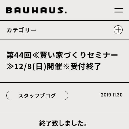
カテゴリー
第
4
4
回
≪
賢
い
家
づ
く
り
セ
ミ
ナ
ー
≫
1
2
/
8
(
日
)
開
催
※
受
付
終
了
スタッフブログ
2019.11.30
終了致しました。