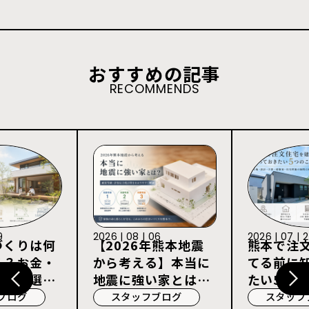
おすすめの記事
RECOMMENDS
9
2026 | 08 | 06
2026 | 07 | 
づくりは何
【2026年熊本地震
熊本で注
る？お金・
から考える】本当に
てる前に
宅会社選び
地震に強い家とは？
たい5つの
耐震等級3・許容応
ブログ
スタッフブログ
スタッフ