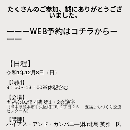
たくさんのご参加、
誠にありがとうござ
いました。
ーーーWEB予約はコチラからー
ーー
【日程】
令和1年12月8日（日）
【時間】
9：50～13：00※休憩含む
【会場】
五福公民館 4階 第1・2会議室
（熊本県熊本市中央区細工町２丁目２５ 五福まちづくり交流
センター内）
【講師】
ハイアス・アンド・カンパニ―(株)北島 英雅 氏