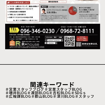
関連キーワード
＃営業スタッフブログ
＃営業スタッフBLOG
＃増井BLOG
＃渡部BLOG
＃吉松BLOG
＃SDGｓ
＃広報課BLOG
＃郡山BLOG
＃津川BLOG
＃スタッフ