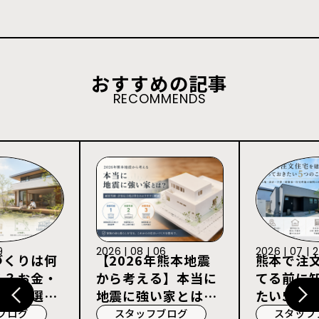
おすすめの記事
RECOMMENDS
9
2026 | 08 | 06
2026 | 07 | 
づくりは何
【2026年熊本地震
熊本で注
る？お金・
から考える】本当に
てる前に
宅会社選び
地震に強い家とは？
たい5つの
耐震等級3・許容応
ブログ
スタッフブログ
スタッフ