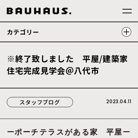
カテゴリー
※
終
了
致
し
ま
し
た
平
屋
/
建
築
家
住
宅
完
成
見
学
会
＠
八
代
市
スタッフブログ
2023.04.11
ー
ー
ポーチテラスがある家 平屋