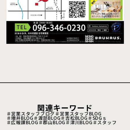
関連キーワード
＃営業スタッフブログ
＃営業スタッフBLOG
＃増井BLOG
＃渡部BLOG
＃吉松BLOG
＃SDGｓ
＃広報課BLOG
＃郡山BLOG
＃津川BLOG
＃スタッフ