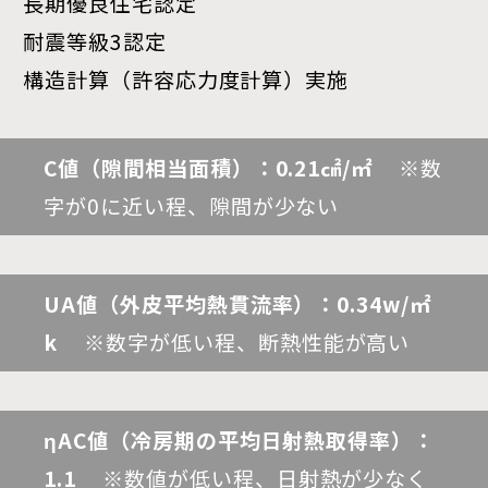
長期優良住宅認定
耐震等級3認定
構造計算（許容応力度計算）実施
C値（隙間相当面積）：0.21㎠/㎡
※数
字が0に近い程、隙間が少ない
UA値（外皮平均熱貫流率）：0.34w/㎡
k
※数字が低い程、断熱性能が高い
ηAC値（冷房期の平均日射熱取得率）：
1.1
※数値が低い程、日射熱が少なく