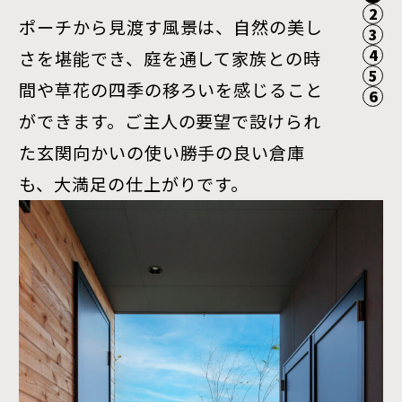
2
建築家+性能+施工品質
ポーチから見渡す風景は、自然の美し
玄関に入ると、リビングに向けて視線
とにかく明るい室内。勾配天井の高窓
リビング横に設けられた外のデッキ
叶えたかったご要望の一つに、愛犬と
3
4
さを堪能でき、庭を通して家族との時
が抜け、採光の取れた空間は数字以上
からは、まるで天窓を設けたかのよう
は、床のレベルを揃えることで、室内
の暮らしがありました。作業部屋には
5
バウハウス．全棟標準仕様
間や草花の四季の移ろいを感じること
に広く感じられます。左手にはシュー
に豊かな自然光が降り注ぎます。東側
と一体感を持たせています。光や風な
愛犬の定位置が設けられ、家族と一緒
6
高断熱/高気密/高耐震・高耐久/長期
ができます。ご主人の要望で設けられ
ズクロークがあり、キッチンへと繋が
のテレビ横の窓も、室内に居ながら自
ど季節の移ろいを家の中に取り込み、
に過ごす楽しく安心な空間となってい
優良認定住宅/トータルプロデュース/
た玄関向かいの使い勝手の良い倉庫
る裏動線も確保されているため、スム
然の美しさを感じさせる贅沢な役割を
自然と調和した空間を作り出します。
ます。
パッシブデザイン/2次防水検査/省令
も、大満足の仕上がりです。
ーズな動線を実現し、玄関をさらにす
果たしています。
趣味のBBQに最適なガーデンシンクも
準耐火
っきりと見せています。
設置されており、使い勝手の良さが際
立っています。