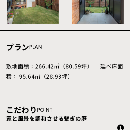
プラン
PLAN
敷地面積：266.42㎡（80.59坪） 延べ床面
積： 95.64㎡（28.93坪）
こだわり
こだわり
こだわり
こだわり
こだわり
こだわり
POINT
POINT
POINT
POINT
POINT
POINT
家と風景を調和させる繋ぎの庭
拡がりを感じる来客動線
無駄のない採光計画
庭と繋がるリビング
作業部屋と愛犬部屋
バウハウス．の家づくりでお約束する
1
こと