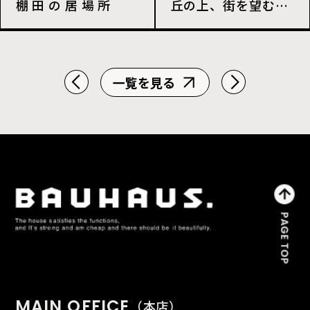
棚 田 の 居 場 所
丘の上、街を望む隠れ家
一覧を見る
MAIN OFFICE
（本店）