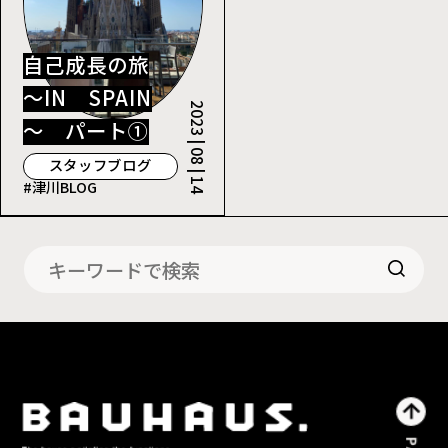
自己成長の旅
～IN SPAIN
2023 | 08 | 14
～ パート①
スタッフブログ
#津川BLOG