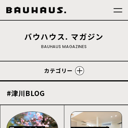
バウハウス. マガジン
B
A
U
H
A
U
S
M
A
G
A
Z
I
N
E
S
カテゴリー
#津川BLOG