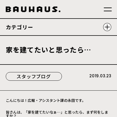
カテゴリー
家
を
建
て
た
い
と
思
っ
た
ら
…
スタッフブログ
2019.03.23
こんにちは！広報・アシスタント課の永田です。
皆さんは、「家を建てたいなぁ…」と思ったら、まず何をしま
すか？