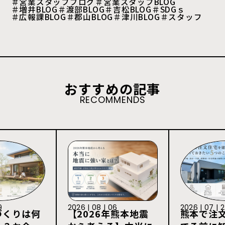
＃営業スタッフブログ
＃営業スタッフBLOG
＃増井BLOG
＃渡部BLOG
＃吉松BLOG
＃SDGｓ
＃広報課BLOG
＃郡山BLOG
＃津川BLOG
＃スタッフ
おすすめの記事
RECOMMENDS
9
2026 | 08 | 06
2026 | 07 | 
づくりは何
【2026年熊本地震
熊本で注