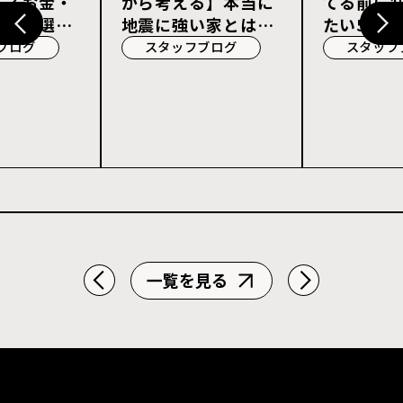
る？お金・
から考える】本当に
てる前に
宅会社選び
地震に強い家とは？
たい5つの
耐震等級3・許容応
ブログ
スタッフブログ
スタッフ
力度計算を解説
一覧を見る