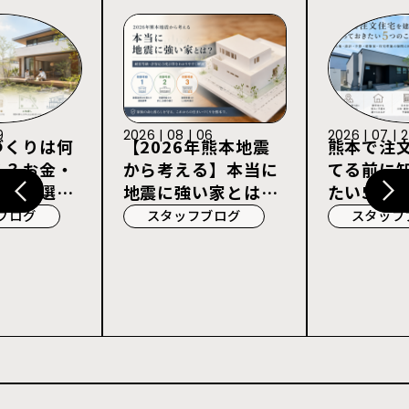
9
2026 | 08 | 06
2026 | 07 | 
づくりは何
【2026年熊本地震
熊本で注
る？お金・
から考える】本当に
てる前に
宅会社選び
地震に強い家とは？
たい5つの
耐震等級3・許容応
ブログ
スタッフブログ
スタッフ
力度計算を解説