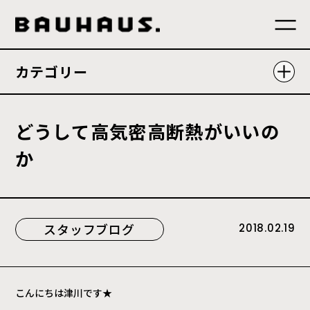
カテゴリー
ど
う
し
て
高
気
密
高
断
熱
が
い
い
の
か
スタッフブログ
2018.02.19
こんにちは津川です★