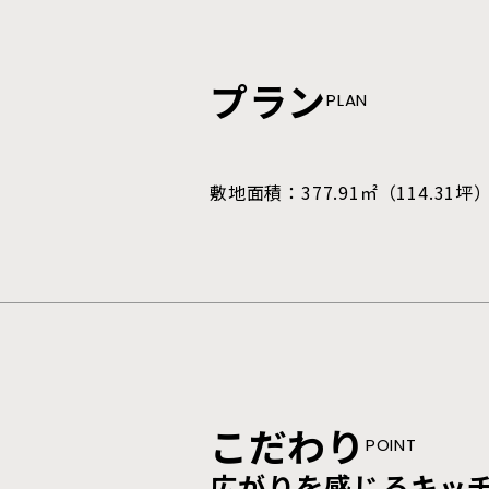
プラン
PLAN
敷地面積：377.91㎡（114.31坪
こだわり
こだわり
こだわり
こだわり
こだわり
POINT
POINT
POINT
POINT
POINT
広がりを感じるキッ
森の庭園
憩いの場所「ヌック
家事ラクの水回り動
バウハウス．の家づ