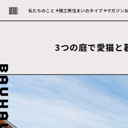
私たちの強み
セレクト住宅
私たちのこと
施工例
住まいのタイプ
マガジン
会社について
建売住宅
3つの庭で愛猫と