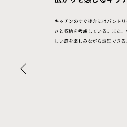
すること
建築家+性能+施工品
キッチンのすぐ後方にはパントリ
リゾート地のような美しい空間。
腰かけて、猫ちゃんと一緒に外の
ファミリークローゼットからお風
さと収納を考慮している。また、
楽しめ、愛猫とひと時を過ごせる
こともできる「癒しの空間」。
呂➡脱衣➡洗濯➡洗面➡収納が直
しい庭を楽しみながら調理できる
を最短にしている。
バウハウス．全棟標準仕様
高断熱/高気密/高耐震・高耐久/
ータルプロデュース/パッシブデザ
省令準耐火