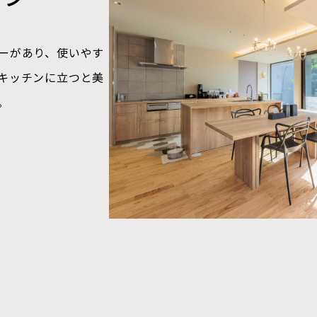
質
ーがあり、使いやす
室内・室外から庭を
風景が楽しめ、寛ぐ
呂まで一直線。お風
キッチンに立つと美
提案空間。
線で動け、家事動線
。
長期優良認定住宅/ト
イン/2次防水検査/