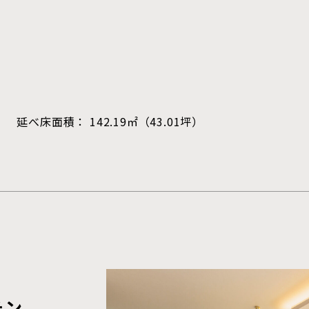
） 延べ床面積： 142.19㎡（43.01坪）
チン
」
線
くりでお約束