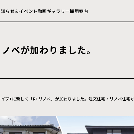
お知らせ＆イベント
動画ギャラリー
採用案内
リ
ノ
ベ
が
加
わ
り
ま
し
た
。
タイプ+に新しく「R+リノベ」が加わりました。注文住宅・リノベ住宅