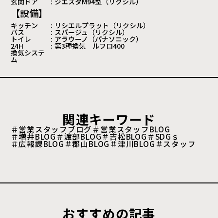
玄関ドア
:
ジエスタM94型（リクシル）
【設備】
キッチン
:
リシエルプラット（リクシル）
バス
:
スパージュ（リクシル）
トイレ
:
アラウーノ（パナソニック）
24H
:
第3種換気 ルフロ400
換気システ
ム
関連キーワード
＃営業スタッフブログ
＃営業スタッフBLOG
＃増井BLOG
＃渡部BLOG
＃吉松BLOG
＃SDGｓ
＃広報課BLOG
＃郡山BLOG
＃津川BLOG
＃スタッフ
おすすめの記事