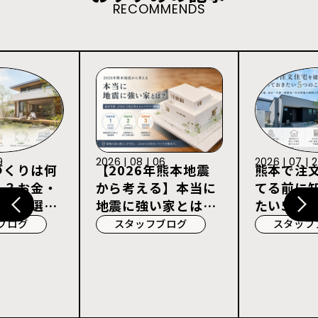
RECOMMENDS
06
2026 | 07 | 27
年熊本地震
熊本で注文住宅を建
る】本当に
てる前に知っておき
い家とは？
たい5つのこと
3・許容応
ブログ
スタッフブログ
を解説
2026 | 07 | 
【2026年
盆前に増