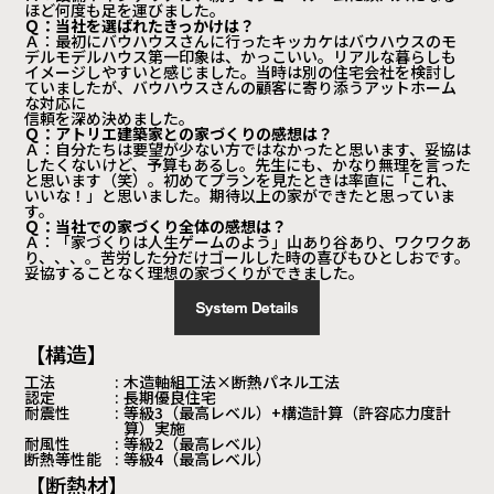
ほど何度も足を運びました。
Ｑ：当社を選ばれたきっかけは？
Ａ：最初にバウハウスさんに行ったキッカケはバウハウスのモ
デルモデルハウス第一印象は、かっこいい。リアルな暮らしも
イメージしやすいと感じました。当時は別の住宅会社を検討し
ていましたが、バウハウスさんの顧客に寄り添うアットホーム
な対応に
信頼を深め決めました。
Ｑ：アトリエ建築家との家づくりの感想は？
Ａ：自分たちは要望が少ない方ではなかったと思います、妥協は
したくないけど、予算もあるし。先生にも、かなり無理を言った
と思います（笑）。初めてプランを見たときは率直に「これ、
いいな！」と思いました。期待以上の家ができたと思っていま
す。
Ｑ：当社での家づくり全体の感想は？
Ａ：「家づくりは人生ゲームのよう」山あり谷あり、ワクワクあ
り、、、。苦労した分だけゴールした時の喜びもひとしおです。
妥協することなく理想の家づくりができました。
【構造】
工法
:
木造軸組工法×断熱パネル工法
認定
:
長期優良住宅
耐震性
:
等級3（最高レベル）+構造計算（許容応力度計
算）実施
耐風性
:
等級2（最高レベル）
断熱等性能
:
等級4（最高レベル）
【断熱材】