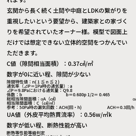
玄関から長く続く土間や中庭とLDKの繋がりを
重視したいという要望から、建築家との家づく
りを希望されていたオーナー様。模型で図面上
だけでは想定できない立体的空間をつかんでい
ただきます。
C値（隙間相当面積）：0.37㎠/㎡
数字が0に近い程、隙間が少ない
隙間特性値：n( 1 ≦ n ≦ 2 )
通気率（⊿P＝1Pa時の通気量）: a
⊿P＝9.8Paにおける通気量：Q9.8
係数：b
b＝0.680p 1/2＝ 0.465
総相当隙間面積：αA（㎠）
α
相当隙間面積：C（㎠/㎡）
参考：50Pa時の漏気回数：ACH(回・h)
ACH＝0.3回/
UA値（外皮平均熱貫流率）：0.56w/㎡k
数字が低い程、断熱性能が高い
断熱等性能等級判定