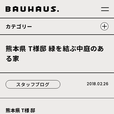
カテゴリー
熊
本
県
T
様
邸
緑
を
結
ぶ
中
庭
の
あ
る
家
スタッフブログ
2018.02.26
熊本県 T様 邸