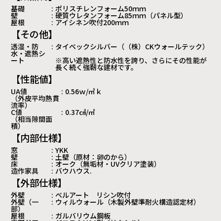
基礎
:
ポリスチレンフォーム50ｍｍ
壁
:
硬質ウレタンフォーム85ｍｍ（パネル型）
屋根
:
アイシネン吹付200ｍｍ
【その他】
透湿・防
:
タイベックシルバー（（株）CKウォールテック）
水・遮熱シ
ート
※高い遮熱性と防水性を誇り、さらにその性能が
長く続く強靭な建材です。
【性能値】
UA値
:
0.56ｗ/㎡ｋ
（外皮平均熱貫
流率）
C値
:
0.37㎠/㎡
（相当隙間面
積）
【内部仕様】
窓
:
YKK
壁
:
土壁（原材：卵のから）
床
:
オーク（無垢材・UVクリア塗装）
造作家具
:
バウハウス.
【外部仕様】
外壁
:
ベルアート リシン吹付
外壁（一
:
ウィルウォール（木製外壁準耐火構造認定材）
部）
屋根
:
ガルバリウム鋼板