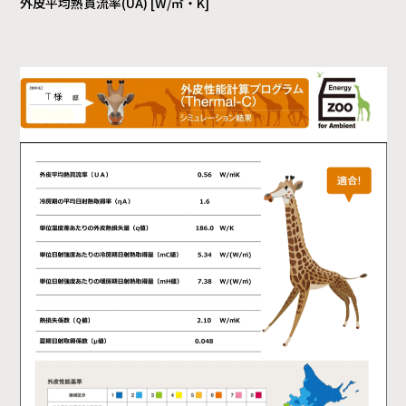
外皮平均熱貫流率(UA) [W/㎡・K]