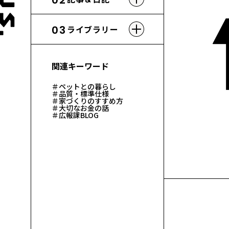
02
03
ライブラリー
関連キーワード
＃ペットとの暮らし
＃品質・標準仕様
＃家づくりのすすめ方
＃大切なお金の話
＃広報課BLOG