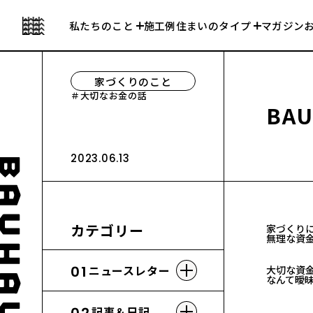
私たちの強み
セレクト住宅
私たちのこと
施工例
住まいのタイプ
マガジン
会社について
建売住宅
家づくりのこと
大切なお金の話
B
A
2023.06.13
カテゴリー
家づくり
無理な資
01
ニュースレター
大切な資
なんて曖
記事＆日記