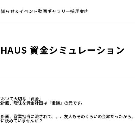
お知らせ＆イベント
動画ギャラリー
採用案内
U
H
A
U
S
資
金
シ
ミ
ュ
レ
ー
シ
ョ
ン
において大切な「資金」
金計画、曖昧な資金計画は「後悔」の元です。
金計画、営業担当に流されて、、、友人もそのくらいの金額だったから
昧に決めていませんか？