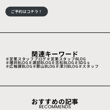
ご予約はコチラ！
関連キーワード
＃営業スタッフブログ
＃営業スタッフBLOG
＃増井BLOG
＃渡部BLOG
＃吉松BLOG
＃SDGｓ
＃広報課BLOG
＃郡山BLOG
＃津川BLOG
＃スタッフ
おすすめの記事
RECOMMENDS