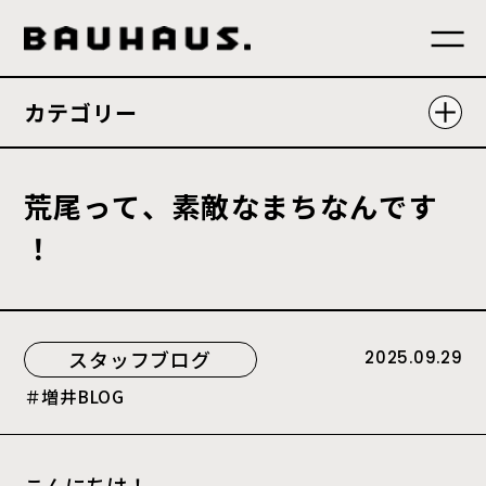
カテゴリー
荒
尾
っ
て
、
素
敵
な
ま
ち
な
ん
で
す
！
スタッフブログ
2025.09.29
増井BLOG