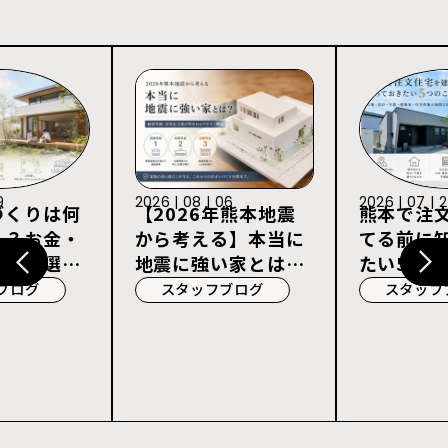
9
2026 | 08 | 06
2026 | 07 | 
づくりは何
【2026年熊本地震
熊本で注
る？お金・
から考える】本当に
てる前に
宅会社選び
地震に強い家とは？
たい5つの
耐震等級3・許容応
ブログ
スタッフブログ
スタッフ
力度計算を解説