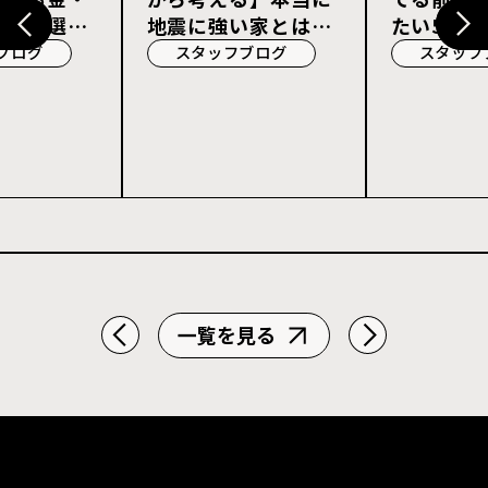
宅会社選び
地震に強い家とは？
たい5つの
耐震等級3・許容応
ブログ
スタッフブログ
スタッフ
力度計算を解説
一覧を見る