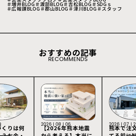
＃増井BLOG
＃渡部BLOG
＃吉松BLOG
＃SDGｓ
＃広報課BLOG
＃郡山BLOG
＃津川BLOG
＃スタッフ
おすすめの記事
RECOMMENDS
9
2026 | 08 | 06
2026 | 07 | 
づくりは何
【2026年熊本地震
熊本で注
る？お金・
から考える】本当に
てる前に