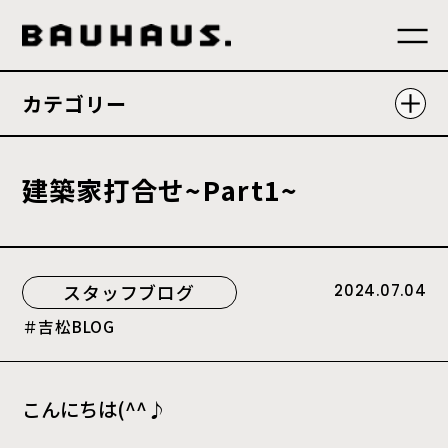
カテゴリー
建
築
家
打
合
せ
~
P
a
r
t
1
~
スタッフブログ
2024.07.04
吉松BLOG
こんにちは(^^♪