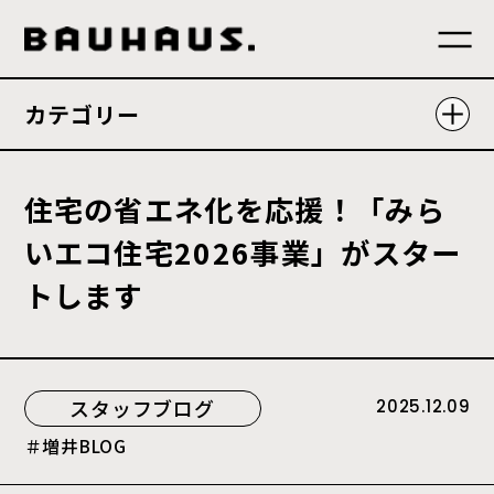
カテゴリー
住
宅
の
省
エ
ネ
化
を
応
援
！
「
み
ら
い
エ
コ
住
宅
2
0
2
6
事
業
」
が
ス
タ
ー
ト
し
ま
す
スタッフブログ
2025.12.09
増井BLOG