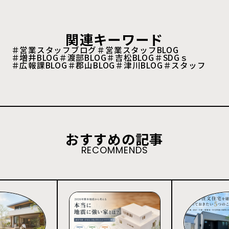
関連キーワード
＃営業スタッフブログ
＃営業スタッフBLOG
＃増井BLOG
＃渡部BLOG
＃吉松BLOG
＃SDGｓ
＃広報課BLOG
＃郡山BLOG
＃津川BLOG
＃スタッフ
おすすめの記事
RECOMMENDS