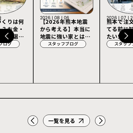
9
2026 | 08 | 06
2026 | 07 | 
づくりは何
【2026年熊本地震
熊本で注
る？お金・
から考える】本当に
てる前に
宅会社選び
地震に強い家とは？
たい5つの
耐震等級3・許容応
ブログ
スタッフブログ
スタッフ
力度計算を解説
一覧を見る