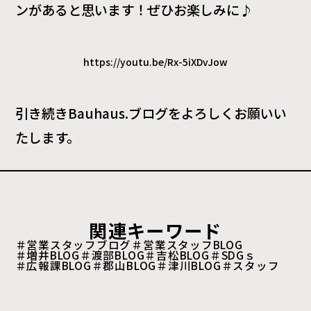
ンがあると思います！ぜひお楽しみに♪
https://youtu.be/Rx-5iXDvJow
引き続きBauhaus.ブログをよろしくお願いい
たします。
関連キーワード
＃営業スタッフブログ
＃営業スタッフBLOG
＃増井BLOG
＃渡部BLOG
＃吉松BLOG
＃SDGｓ
＃広報課BLOG
＃郡山BLOG
＃津川BLOG
＃スタッフ