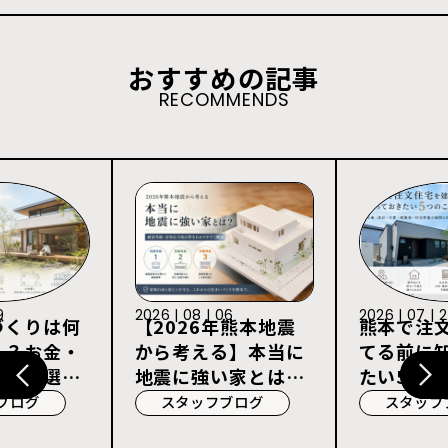
おすすめの記事
RECOMMENDS
9
2026 | 08 | 06
2026 | 07 | 
づくりは何
【2026年熊本地震
熊本で注
る？お金・
から考える】本当に
てる前に
宅会社選び
地震に強い家とは？
たい5つの
耐震等級3・許容応
ブログ
スタッフブログ
スタッフ
力度計算を解説