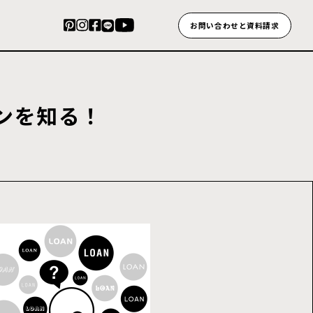
お問い合わせと資料請求
ン
を
知
る
！