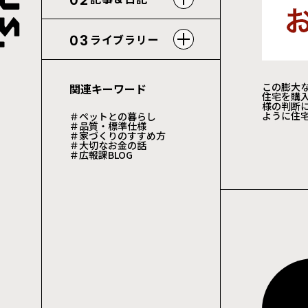
02
03
ライブラリー
この膨大
関連キーワード
住宅を購
様の判断
ように住
＃ペットとの暮らし
＃品質・標準仕様
＃家づくりのすすめ方
＃大切なお金の話
＃広報課BLOG