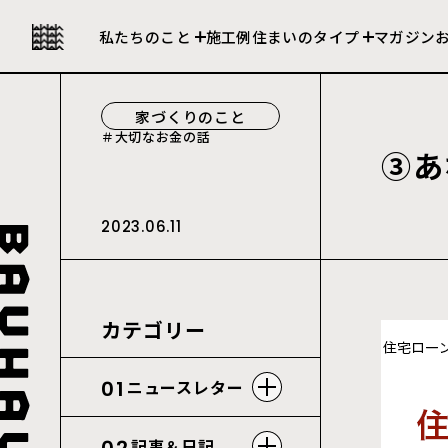
私たちの強み
セレクト住宅
私たちのこと
施工例
住まいのタイプ
マガジン
会社について
建売住宅
家づくりのこと
大切なお金の話
③
あ
2023.06.11
カテゴリー
01
ニュースレター
記事＆日記