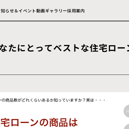
お知らせ＆イベント
動画ギャラリー
採用案内
な
た
に
と
っ
て
ベ
ス
ト
な
住
宅
ロ
ー